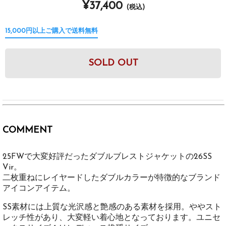
¥37,400
(税込)
15,000円以上ご購入で送料無料
SOLD OUT
COMMENT
25FWで大変好評だったダブルブレストジャケットの26SS
Vir。
二枚重ねにレイヤードしたダブルカラーが特徴的なブランド
アイコンアイテム。
SS素材には上質な光沢感と艶感のある素材を採用。ややスト
レッチ性があり、大変軽い着心地となっております。ユニセ