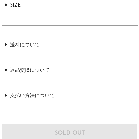
SIZE
送料について
返品交換について
支払い方法について
SOLD OUT