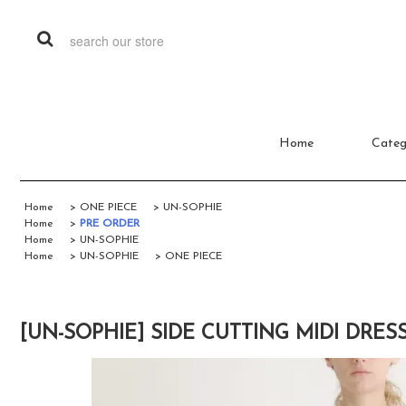
Home
Categ
Home
>
ONE PIECE
>
UN-SOPHIE
Home
>
PRE ORDER
Home
>
UN-SOPHIE
Home
>
UN-SOPHIE
>
ONE PIECE
[UN-SOPHIE] SIDE CUTTING MIDI DRES