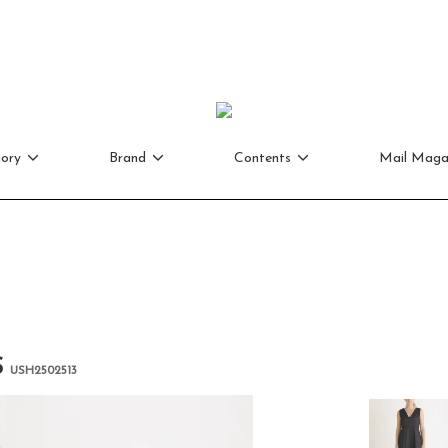
ory
Brand
Contents
Mail Maga
S
USH2502513