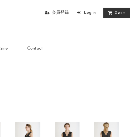
会員登録
Log in
0
item
zine
Contact